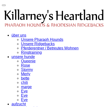
über uns
Unsere Pharaoh Hounds
Unsere Ridgebacks
Pferderentner / Betreutes Wohnen
Ringtraining
unsere hunde
Queenie
Rose
Stormy
Merly
bette
chili
marge
Eve
Eve
Eve
aufzucht